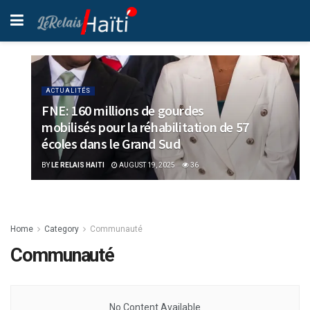
ACTUALITÉS
FNE: 160 millions de gourdes
mobilisés pour la réhabilitation de 57
écoles dans le Grand Sud
BY
LE RELAIS HAITI
AUGUST 19, 2025
36
Home
Category
Communauté
Communauté
No Content Available