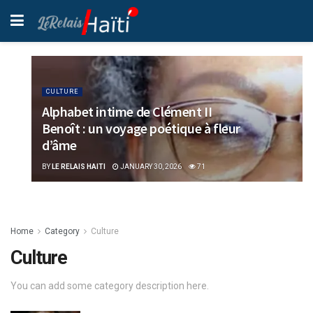
CULTURE
Alphabet intime de Clément II
Benoît : un voyage poétique à fleur
d’âme
BY
LE RELAIS HAITI
JANUARY 30, 2026
71
Home
Category
Culture
Culture
You can add some category description here.