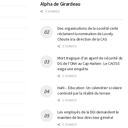
Alpha de Girardeau
0 SHARES
Des organisations de la société civile
réclament la nomination de Lovely
Choute à la direction de la CAS
0 SHARES
Mort tragique d’un agent de sécurité du
DG de l’ONA au Cap-Haïtien : Le CAOSS
exige une enquête
0 SHARES
Haïti – Éducation : Un calendrier scolaire
contesté par la réalité du terrain
0 SHARES
Les employés de la DGI demandent le
maintien de leur directeur général
0 SHARES