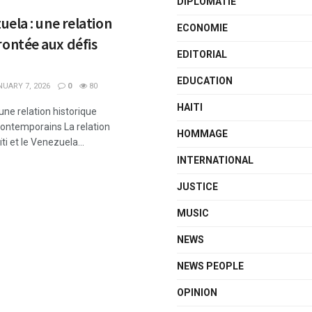
DIPLOMATIE
zuela : une relation
ECONOMIE
rontée aux défis
EDITORIAL
EDUCATION
UARY 7, 2026
0
80
HAITI
 une relation historique
contemporains La relation
HOMMAGE
i et le Venezuela...
INTERNATIONAL
JUSTICE
MUSIC
NEWS
NEWS PEOPLE
OPINION