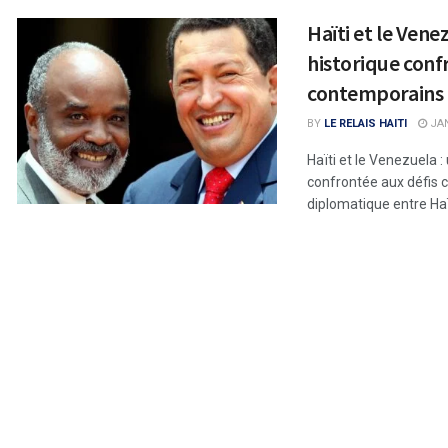
Haïti et le Vene
historique conf
contemporains
BY
LE RELAIS HAITI
JAN
Haïti et le Venezuela :
confrontée aux défis 
diplomatique entre Haït