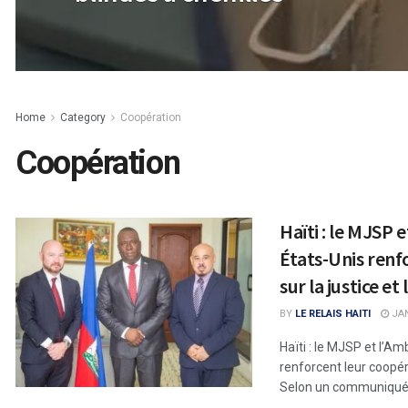
Home
Category
Coopération
Coopération
Haïti : le MJSP 
États-Unis renf
sur la justice et
BY
LE RELAIS HAITI
JAN
Haïti : le MJSP et l’A
renforcent leur coopéra
Selon un communiqué.