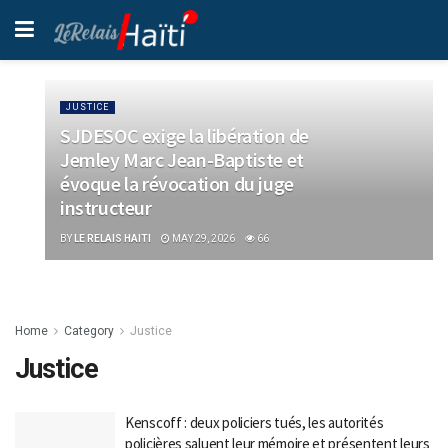
JUSTICE
SJDESOC exige la libération de
Jemley Marc Jean-Baptiste et
évoque la révocation du juge
instructeur
BY
LE RELAIS HAITI
MAY 29, 2026
66
Home
Category
Justice
Justice
Kenscoff : deux policiers tués, les autorités
policières saluent leur mémoire et présentent leurs