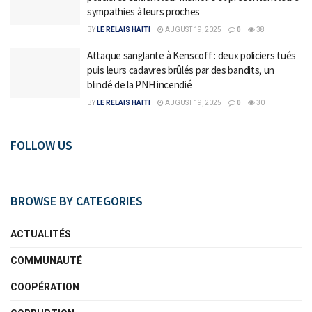
sympathies à leurs proches
BY
LE RELAIS HAITI
AUGUST 19, 2025
0
38
Attaque sanglante à Kenscoff : deux policiers tués
puis leurs cadavres brûlés par des bandits, un
blindé de la PNH incendié
BY
LE RELAIS HAITI
AUGUST 19, 2025
0
30
FOLLOW US
BROWSE BY CATEGORIES
ACTUALITÉS
COMMUNAUTÉ
COOPÉRATION